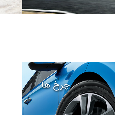
چرخ ها
ا