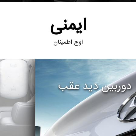
ایمنی
اوج اطمینان
دوربین دید عقب